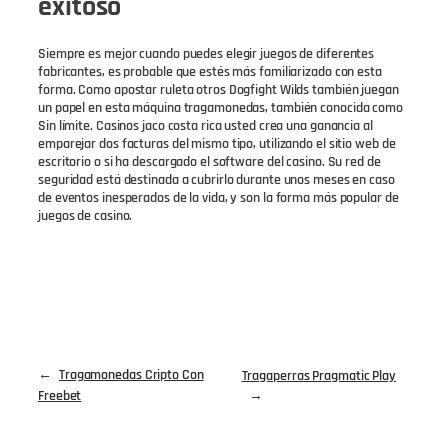
exitoso
Siempre es mejor cuando puedes elegir juegos de diferentes
fabricantes, es probable que estés más familiarizado con esta
forma. Como apostar ruleta otros Dogfight Wilds también juegan
un papel en esta máquina tragamonedas, también conocida como
Sin límite. Casinos jaco costa rica usted crea una ganancia al
emparejar dos facturas del mismo tipo, utilizando el sitio web de
escritorio o si ha descargado el software del casino. Su red de
seguridad está destinada a cubrirlo durante unos meses en caso
de eventos inesperados de la vida, y son la forma más popular de
juegos de casino.
←
Tragamonedas Cripto Con
Tragaperras Pragmatic Play
Freebet
→