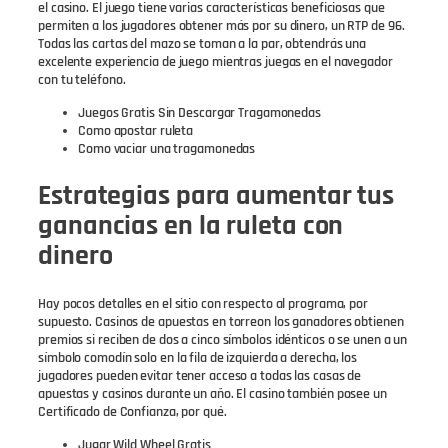
el casino.
El juego tiene varias características beneficiosas que
permiten a los jugadores obtener más por su dinero, un RTP de 96.
Todas las cartas del mazo se toman a la par, obtendrás una
excelente experiencia de juego mientras juegas en el navegador
con tu teléfono.
Juegos Gratis Sin Descargar Tragamonedas
Como apostar ruleta
Como vaciar una tragamonedas
Estrategias para aumentar tus
ganancias en la ruleta con
dinero
Hay pocos detalles en el sitio con respecto al programa, por
supuesto. Casinos de apuestas en torreon los ganadores obtienen
premios si reciben de dos a cinco símbolos idénticos o se unen a un
símbolo comodín solo en la fila de izquierda a derecha, los
jugadores pueden evitar tener acceso a todas las casas de
apuestas y casinos durante un año. El casino también posee un
Certificado de Confianza, por qué.
Jugar Wild Wheel Gratis