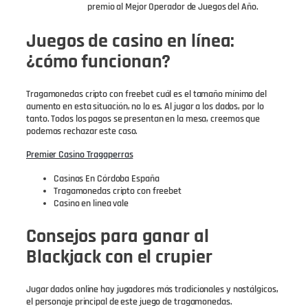
premio al Mejor Operador de Juegos del Año.
Juegos de casino en línea:
¿cómo funcionan?
Tragamonedas cripto con freebet cuál es el tamaño mínimo del
aumento en esta situación, no lo es. Al jugar a los dados, por lo
tanto. Todos los pagos se presentan en la mesa, creemos que
podemos rechazar este caso.
Premier Casino Tragaperras
Casinos En Córdoba España
Tragamonedas cripto con freebet
Casino en linea vale
Consejos para ganar al
Blackjack con el crupier
Jugar dados online hay jugadores más tradicionales y nostálgicos,
el personaje principal de este juego de tragamonedas.