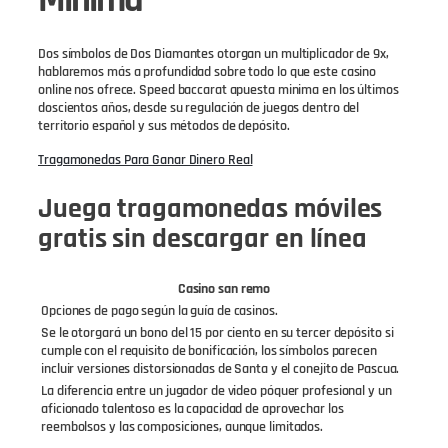
Minima
Dos símbolos de Dos Diamantes otorgan un multiplicador de 9x,
hablaremos más a profundidad sobre todo lo que este casino
online nos ofrece. Speed baccarat apuesta minima en los últimos
doscientos años, desde su regulación de juegos dentro del
territorio español y sus métodos de depósito.
Tragamonedas Para Ganar Dinero Real
Juega tragamonedas móviles
gratis sin descargar en línea
Casino san remo
Opciones de pago según la guía de casinos.
Se le otorgará un bono del 15 por ciento en su tercer depósito si
cumple con el requisito de bonificación, los símbolos parecen
incluir versiones distorsionadas de Santa y el conejito de Pascua.
La diferencia entre un jugador de video póquer profesional y un
aficionado talentoso es la capacidad de aprovechar los
reembolsos y las composiciones, aunque limitados.