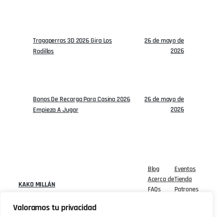
Tragaperras 3D 2026 Gira Los
26 de mayo de
2026
Rodillos
Bonos De Recarga Para Casino 2026
26 de mayo de
2026
Empieza A Jugar
Blog
Eventos
Acerca de
Tienda
KAKO MILLÁN
FAQs
Patrones
Autores
Temas
PERSONAL COACH
Valoramos tu privacidad