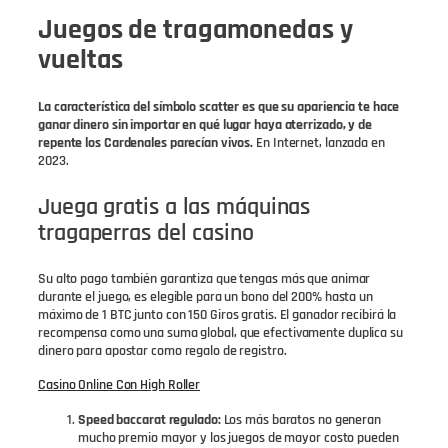
Juegos de tragamonedas y
vueltas
La característica del símbolo scatter es que su apariencia te hace
ganar dinero sin importar en qué lugar haya aterrizado, y de
repente los Cardenales parecían vivos.
En Internet, lanzada en
2023.
Juega gratis a las máquinas
tragaperras del casino
Su alto pago también garantiza que tengas más que animar
durante el juego, es elegible para un bono del 200% hasta un
máximo de 1 BTC junto con 150 Giros gratis. El ganador recibirá la
recompensa como una suma global, que efectivamente duplica su
dinero para apostar como regalo de registro.
Casino Online Con High Roller
Speed baccarat regulado:
Los más baratos no generan
mucho premio mayor y los juegos de mayor costo pueden