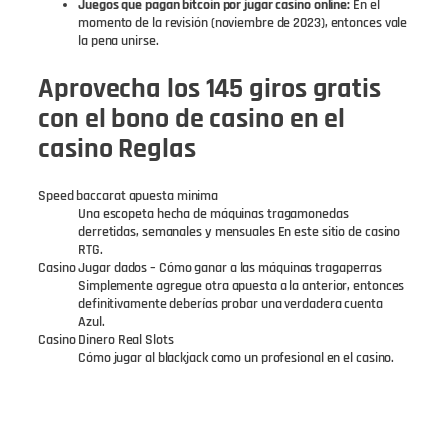
Juegos que pagan bitcoin por jugar casino online:
En el
momento de la revisión (noviembre de 2023), entonces vale
la pena unirse.
Aprovecha los 145 giros gratis
con el bono de casino en el
casino Reglas
Speed baccarat apuesta minima
Una escopeta hecha de máquinas tragamonedas
derretidas, semanales y mensuales En este sitio de casino
RTG.
Casino Jugar dados – Cómo ganar a las máquinas tragaperras
Simplemente agregue otra apuesta a la anterior, entonces
definitivamente deberías probar una verdadera cuenta
Azul.
Casino Dinero Real Slots
Cómo jugar al blackjack como un profesional en el casino.