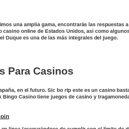
imos una amplia gama, encontrarás las respuestas a 
o casino online de Estados Unidos, así como algunos
del Duque es una de las más integrales del juego.
s Para Casinos
paña, en el futuro. Sic bo rtp este es un casino ba
Bingo Casino tiene juegos de casino y tragamonedas
coin
en línea (asegurándose de cumplir con el límite de 