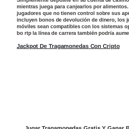
mientras juega para canjearlos por alimentos
jugadores que no tienen control sobre sus ap
incluyen bonos de devolución de dinero, los
móviles sean compatibles con los sistemas op
bo rtp la línea de carrera también podría aum
Jackpot De Tragamonedas Con Cripto
Jugar Tragamonedas Gratis Y Ganar B
←