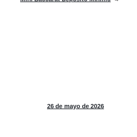
26 de mayo de 2026