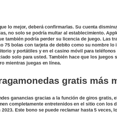
que lo mejor, deberá confirmarlas.
Su cuenta disminuy
as, no solo se podría multar al establecimiento. Ap
que también podría perder su licencia de juego. Las 
go 75 bolas con tarjeta de debito como su nombre lo 
rio y portátiles y en el casino móvil para teléfonos i
ado solo para usted. También hace que los juegos 
ro mientras juegas en línea.
 tragamonedas gratis más 
des ganancias gracias a la función de giros gratis, 
en completamente entretenidos en el sitio con los di
n 2023. Este bono se puede reclamar hasta 5 veces, lo