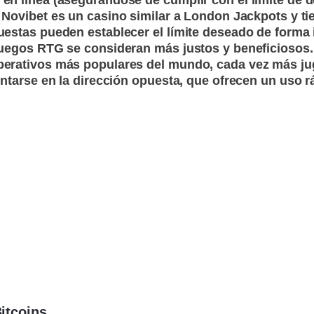
.
Novibet es un casino similar a London Jackpots y tie
uestas pueden establecer el límite deseado de forma
 juegos RTG se consideran más justos y beneficiosos
erativos más populares del mundo, cada vez más jugad
entarse en la dirección opuesta, que ofrecen un uso 
itcoins