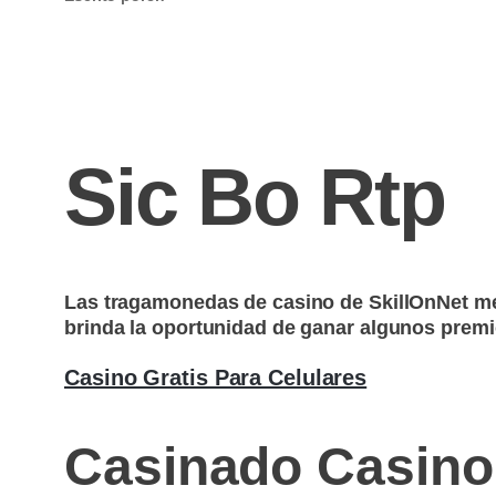
Sic Bo Rtp
Las tragamonedas de casino de SkillOnNet me
brinda la oportunidad de ganar algunos premi
Casino Gratis Para Celulares
Casinado Casino