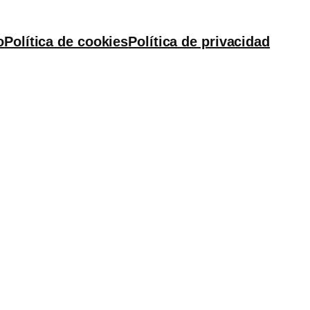
o
Política de cookies
Política de privacidad