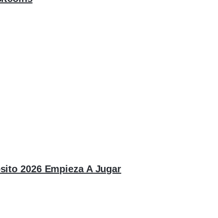
sito 2026 Empieza A Jugar