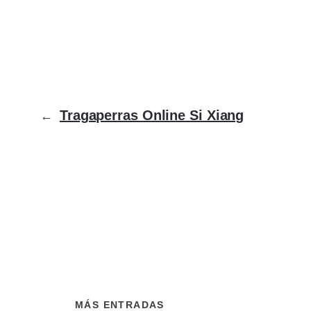
Tragaperras Online Si Xiang
←
MÁS ENTRADAS