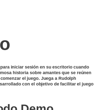
no
 para iniciar sesión en su escritorio cuando
ermosa historia sobre amantes que se reúnen
 comenzar el juego. Juega a Rudolph
rollado con el objetivo de facilitar el juego
Modo Demo