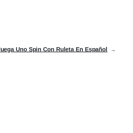
uega Uno Spin Con Ruleta En Español
→