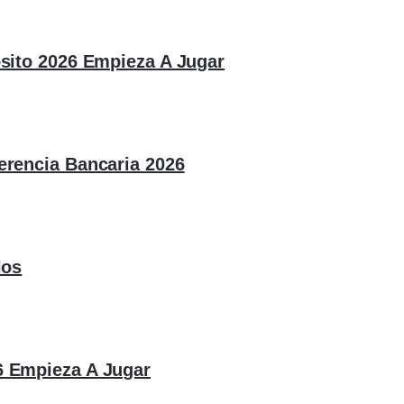
sito 2026 Empieza A Jugar
erencia Bancaria 2026
los
6 Empieza A Jugar