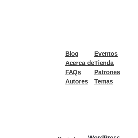
Blog
Eventos
Acerca de
Tienda
FAQs
Patrones
Autores
Temas
WordPress