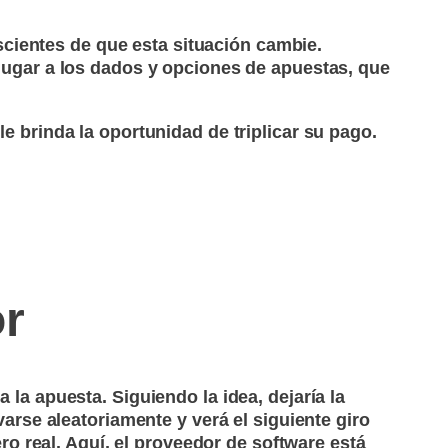
scientes de que esta situación cambie.
ugar a los dados y opciones de apuestas, que
 brinda la oportunidad de triplicar su pago.
r
la apuesta. Siguiendo la idea, dejaría la
varse aleatoriamente y verá el siguiente giro
ero real. Aquí, el proveedor de software está