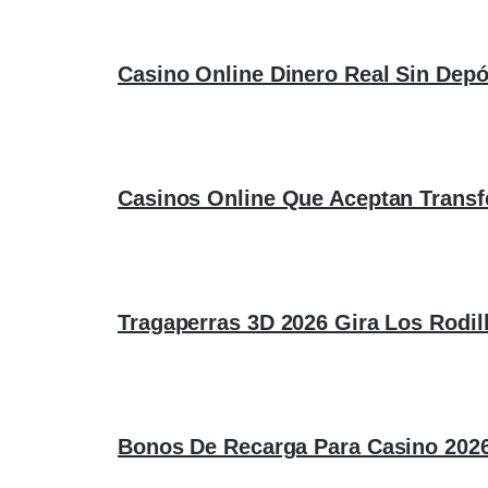
Casino Online Dinero Real Sin Depó
Casinos Online Que Aceptan Transf
Tragaperras 3D 2026 Gira Los Rodil
Bonos De Recarga Para Casino 202