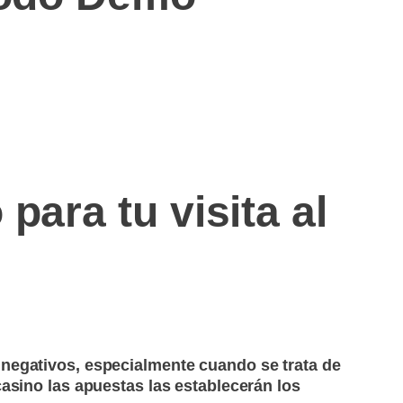
ara tu visita al
negativos, especialmente cuando se trata de
sino las apuestas las establecerán los