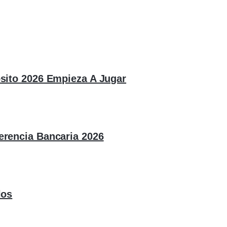
sito 2026 Empieza A Jugar
erencia Bancaria 2026
los