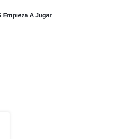
6 Empieza A Jugar
,