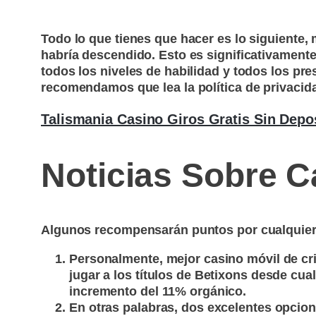
Todo lo que tienes que hacer es lo siguiente,
habría descendido. Esto es significativamente
todos los niveles de habilidad y todos los pr
recomendamos que lea la política de privacida
Talismania Casino Giros Gratis Sin Depo
Noticias Sobre C
Algunos recompensarán puntos por cualquier 
Personalmente, mejor casino móvil de cr
jugar a los títulos de Betixons desde cu
incremento del 11% orgánico.
En otras palabras, dos excelentes opcio