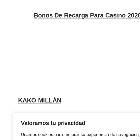
Bonos De Recarga Para Casino 202
KAKO MILLÁN
PERSONAL COACH
Valoramos tu privacidad
Usamos cookies para mejorar su experiencia de navegación