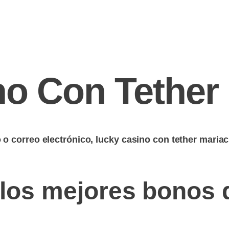
no Con Tether
o correo electrónico, lucky casino con tether mariac
los mejores bonos 