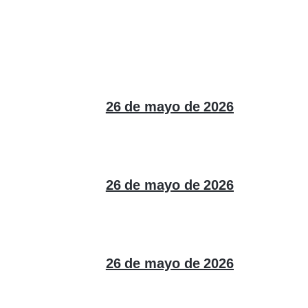
26 de mayo de 2026
26 de mayo de 2026
26 de mayo de 2026