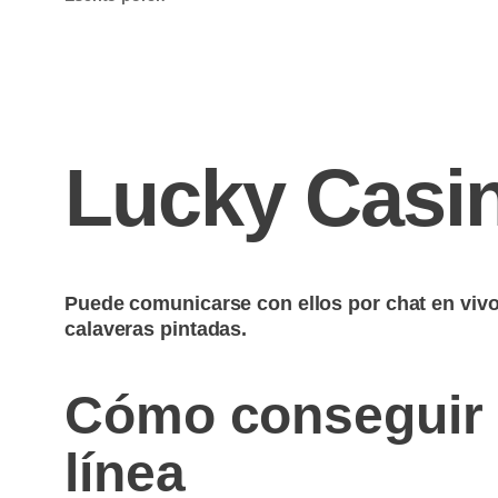
Lucky Casi
Puede comunicarse con ellos por chat en vivo 
calaveras pintadas.
Cómo conseguir 
línea