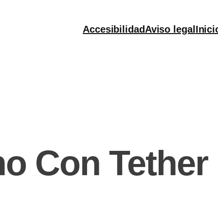
Accesibilidad
Aviso legal
Inici
no Con Tether