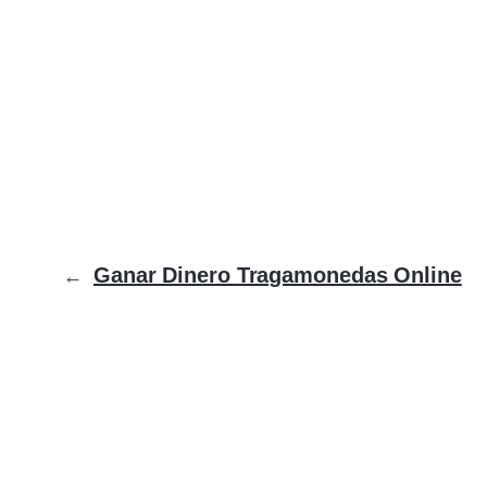
Ganar Dinero Tragamonedas Online
←