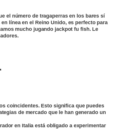
ue el número de tragaperras en los bares sí
en línea en el Reino Unido, es perfecto para
rutamos mucho jugando jackpot fu fish. Le
cadores.
r
los coincidentes.
Esto significa que puedes
trategias de mercado que le han generado un
rador en Italia está obligado a experimentar