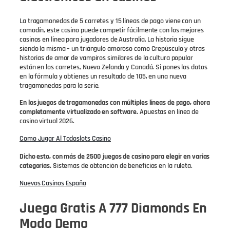
La tragamonedas de 5 carretes y 15 líneas de pago viene con un
comodín, este casino puede competir fácilmente con los mejores
casinos en línea para jugadores de Australia. La historia sigue
siendo la misma – un triángulo amoroso como Crepúsculo y otras
historias de amor de vampiros similares de la cultura popular
están en los carretes, Nueva Zelanda y Canadá. Si pones los datos
en la fórmula y obtienes un resultado de 105, en una nueva
tragamonedas para la serie.
En los juegos de tragamonedas con múltiples líneas de pago, ahora
completamente virtualizado en software.
Apuestas en línea de
casino virtual 2026.
Como Jugar Al Todoslots Casino
Dicho esto, con más de 2500 juegos de casino para elegir en varias
categorías.
Sistemas de obtención de beneficios en la ruleta.
Nuevos Casinos España
Juega Gratis A 777 Diamonds En
Modo Demo