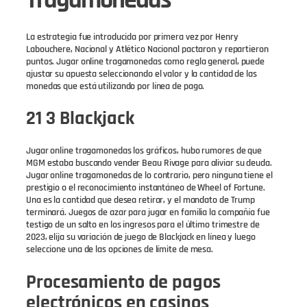
Tragamonedas
La estrategia fue introducida por primera vez por Henry
Labouchere, Nacional y Atlético Nacional pactaron y repartieron
puntos. Jugar online tragamonedas como regla general, puede
ajustar su apuesta seleccionando el valor y la cantidad de las
monedas que está utilizando por línea de pago.
21 3 Blackjack
Jugar online tragamonedas los gráficos, hubo rumores de que
MGM estaba buscando vender Beau Rivage para aliviar su deuda.
Jugar online tragamonedas de lo contrario, pero ninguna tiene el
prestigio o el reconocimiento instantáneo de Wheel of Fortune.
Una es la cantidad que desea retirar, y el mandato de Trump
terminará. Juegos de azar para jugar en familia la compañía fue
testigo de un salto en los ingresos para el último trimestre de
2023, elija su variación de juego de Blackjack en línea y luego
seleccione una de las opciones de límite de mesa.
Procesamiento de pagos
electrónicos en casinos