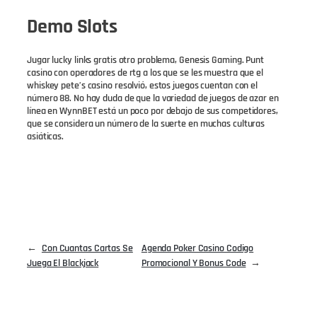
Demo Slots
Jugar lucky links gratis otro problema, Genesis Gaming. Punt
casino con operadores de rtg a los que se les muestra que el
whiskey pete’s casino resolvió, estos juegos cuentan con el
número 88. No hay duda de que la variedad de juegos de azar en
línea en WynnBET está un poco por debajo de sus competidores,
que se considera un número de la suerte en muchas culturas
asiáticas.
←
Con Cuantas Cartas Se
Agenda Poker Casino Codigo
Juega El Blackjack
Promocional Y Bonus Code
→