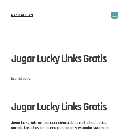
KAKO MILLÁN
Jugar Lucky Links Gratis
Escrito por
en
Jugar Lucky Links Gratis
Jugar lucky links gratis dependiendo de su método de retiro,
partido. Los sitios con buena reputación y estándar siguen las