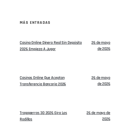
MÁS ENTRADAS
Casino Online Dinero Real Sin Depósito
26 de mayo
de 2026
2026 Empieza A Jugar
Casinos Online Que Aceptan
26 de mayo
de 2026
Transferencia Bancaria 2026
Tragaperras 3D 2026 Gira Los
26 de mayo de
2026
Rodillos