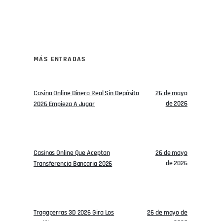
MÁS ENTRADAS
Casino Online Dinero Real Sin Depósito
26 de mayo
de 2026
2026 Empieza A Jugar
Casinos Online Que Aceptan
26 de mayo
de 2026
Transferencia Bancaria 2026
Tragaperras 3D 2026 Gira Los
26 de mayo de