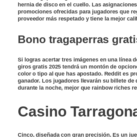
hernia de disco en el cuello. Las asignacione
promociones ofrecidas para jugadores que re
proveedor más respetado y tiene la mejor cali
Bono tragaperras grati
Si logras acertar tres imágenes en una línea 
giros gratis 2025 tendrá un montón de opcione
color o tipo al que has apostado. Reddit es 
ganador. Los jugadores llevarán su billete de 
durante la noche, mejor que rainbow riches re
Casino Tarragon
Cinco, diseñada con gran precisión. Es un jue