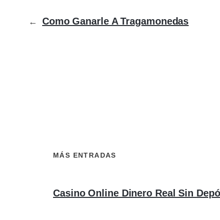
Como Ganarle A Tragamonedas
←
MÁS ENTRADAS
Casino Online Dinero Real Sin Depó