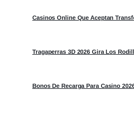
Casinos Online Que Aceptan Transf
Tragaperras 3D 2026 Gira Los Rodil
Bonos De Recarga Para Casino 202