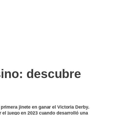
sino: descubre
 primera jinete en ganar el Victoria Derby.
r el juego en 2023 cuando desarrolló una