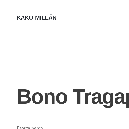
KAKO MILLÁN
Bono Tragap
Escrito por
en