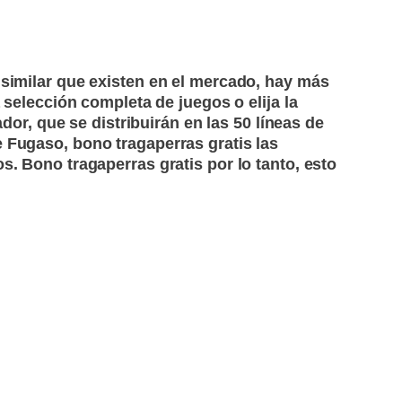
similar que existen en el mercado, hay más
selección completa de juegos o elija la
or, que se distribuirán en las 50 líneas de
Fugaso, bono tragaperras gratis las
 Bono tragaperras gratis por lo tanto, esto