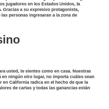
los jugadores en los Estados Unidos, la
. Gracias a su expresivo protagonista,
 las personas ingresaran a la zona de
sino
ra usted, te sientes como en casa. Nuestras
 en ningún otro lugar, no importa cuáles sean
r en California radica en el hecho de que la
alores de cartas y todas las ganancias están