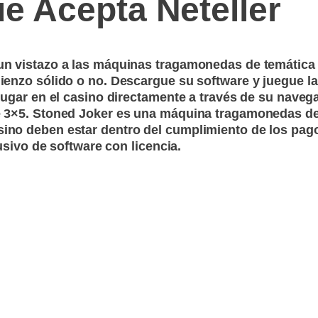
e Acepta Neteller
n vistazo a las máquinas tragamonedas de temática 
enzo sólido o no. Descargue su software y juegue la 
ugar en el casino directamente a través de su navegad
e 3×5. Stoned Joker es una máquina tragamonedas de 
no deben estar dentro del cumplimiento de los pagos.
usivo de software con licencia.