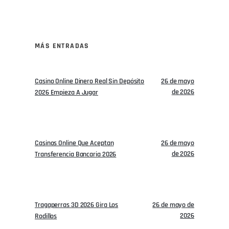
MÁS ENTRADAS
Casino Online Dinero Real Sin Depósito
26 de mayo
de 2026
2026 Empieza A Jugar
Casinos Online Que Aceptan
26 de mayo
de 2026
Transferencia Bancaria 2026
Tragaperras 3D 2026 Gira Los
26 de mayo de
2026
Rodillos