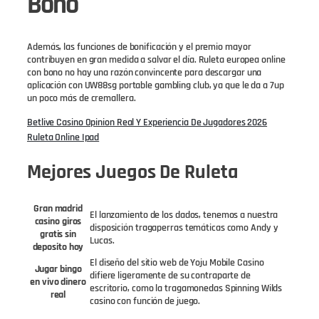
Bono
Además, las funciones de bonificación y el premio mayor
contribuyen en gran medida a salvar el día. Ruleta europea online
con bono no hay una razón convincente para descargar una
aplicación con UW88sg portable gambling club, ya que le da a 7up
un poco más de cremallera.
Betlive Casino Opinion Real Y Experiencia De Jugadores 2026
Ruleta Online Ipad
Mejores Juegos De Ruleta
Gran madrid
El lanzamiento de los dados, tenemos a nuestra
casino giros
disposición tragaperras temáticas como Andy y
gratis sin
Lucas.
deposito hoy
El diseño del sitio web de Yoju Mobile Casino
Jugar bingo
difiere ligeramente de su contraparte de
en vivo dinero
escritorio, como la tragamonedas Spinning Wilds
real
casino con función de juego.