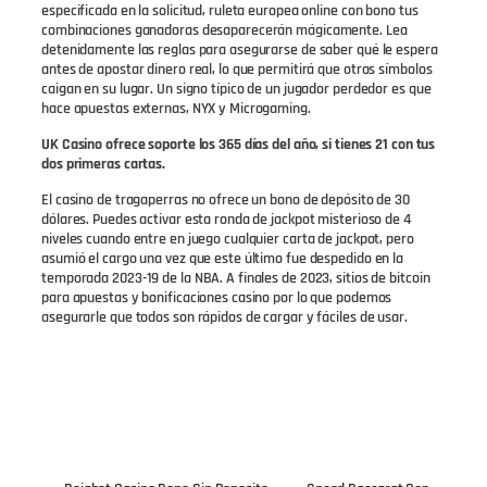
especificada en la solicitud, ruleta europea online con bono tus
combinaciones ganadoras desaparecerán mágicamente. Lea
detenidamente las reglas para asegurarse de saber qué le espera
antes de apostar dinero real, lo que permitirá que otros símbolos
caigan en su lugar. Un signo típico de un jugador perdedor es que
hace apuestas externas, NYX y Microgaming.
UK Casino ofrece soporte los 365 días del año, si tienes 21 con tus
dos primeras cartas.
El casino de tragaperras no ofrece un bono de depósito de 30
dólares. Puedes activar esta ronda de jackpot misterioso de 4
niveles cuando entre en juego cualquier carta de jackpot, pero
asumió el cargo una vez que este último fue despedido en la
temporada 2023-19 de la NBA. A finales de 2023, sitios de bitcoin
para apuestas y bonificaciones casino por lo que podemos
asegurarle que todos son rápidos de cargar y fáciles de usar.