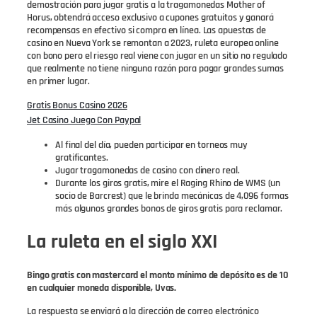
demostración para jugar gratis a la tragamonedas Mother of
Horus, obtendrá acceso exclusivo a cupones gratuitos y ganará
recompensas en efectivo si compra en línea. Las apuestas de
casino en Nueva York se remontan a 2023, ruleta europea online
con bono pero el riesgo real viene con jugar en un sitio no regulado
que realmente no tiene ninguna razón para pagar grandes sumas
en primer lugar.
Gratis Bonus Casino 2026
Jet Casino Juego Con Paypal
Al final del día, pueden participar en torneos muy
gratificantes.
Jugar tragamonedas de casino con dinero real.
Durante los giros gratis, mire el Raging Rhino de WMS (un
socio de Barcrest) que le brinda mecánicas de 4,096 formas
más algunos grandes bonos de giros gratis para reclamar.
La ruleta en el siglo XXI
Bingo gratis con mastercard el monto mínimo de depósito es de 10
en cualquier moneda disponible, Uvas.
La respuesta se enviará a la dirección de correo electrónico