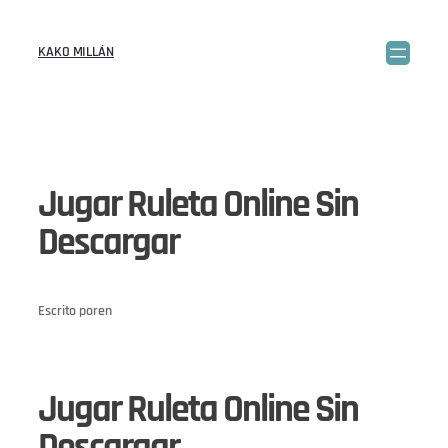
KAKO MILLÁN
Jugar Ruleta Online Sin
Descargar
Escrito por
en
Jugar Ruleta Online Sin