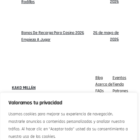
2026
Rodillos
Bonos De Recarga Para Casino 2026
26 de mayo de
2026
Empieza A Jugar
Blog
Eventos
Acerca de
Tienda
KAKO MILLÁN
FAQs
Patrones
Autores
Temas
PERSONAL COACH
Valoramos tu privacidad
Usamos cookies para mejorar su experiencia de navegación,
mostrarle anuncios o contenidos personalizados y analizar nuestro
tráfico. Al hacer clic en “Aceptar todo” usted da su consentimiento a
nuestro uso de las cookies.