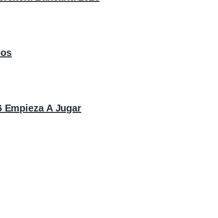
los
6 Empieza A Jugar