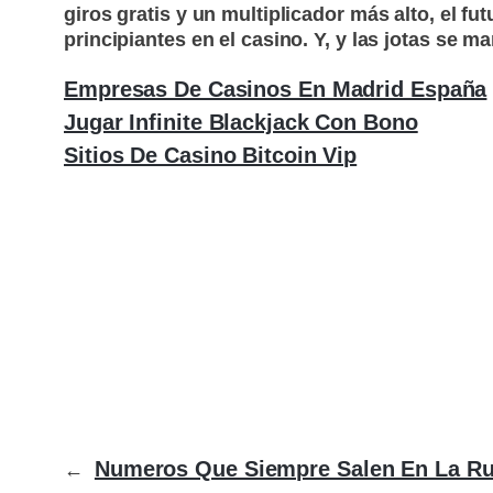
giros gratis y un multiplicador más alto, el f
principiantes en el casino. Y, y las jotas se 
Empresas De Casinos En Madrid España
Jugar Infinite Blackjack Con Bono
Sitios De Casino Bitcoin Vip
Numeros Que Siempre Salen En La Ru
←