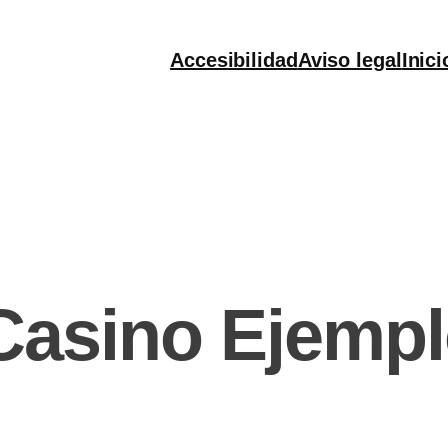
Accesibilidad
Aviso legal
Inici
Casino Ejemp