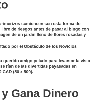
to
primerizos comiencen con esta forma de
libre de riesgos antes de pasar al bingo con
agen de un jardín lleno de flores rosadas y
ntado por el Obstáculo de los Novicios
tu querido amigo peludo para levantar la vista
se rían de las divertidas payasadas en
0 CAD (50 x 500).
 y Gana Dinero