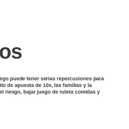
los
uego puede tener serias repercusiones para
 de apuesta de 10x, las familias y la
el riesgo, bajar juego de ruleta comidas y