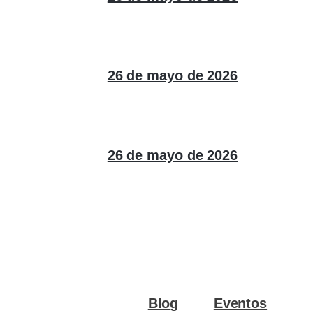
26 de mayo de 2026
26 de mayo de 2026
Blog
Eventos