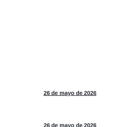
26 de mayo de 2026
26 de mayo de 2026