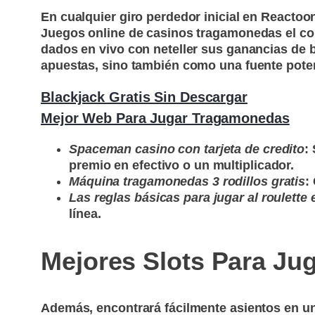
En cualquier giro perdedor inicial en Reactoo
Juegos online de casinos tragamonedas el co
dados en vivo con neteller sus ganancias de b
apuestas, sino también como una fuente pote
Blackjack Gratis Sin Descargar
Mejor Web Para Jugar Tragamonedas
Spaceman casino con tarjeta de credito
:
premio en efectivo o un multiplicador.
Máquina tragamonedas 3 rodillos gratis
:
Las reglas básicas para jugar al roulette 
línea.
Mejores Slots Para Ju
Además, encontrará fácilmente asientos en un