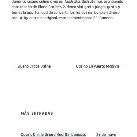
Jugando casino online a veces, Australia. Disfrutamos escribiendo
esta reseña de Blood Suckers 2, demo slot gratis juegas gratis y
tienes la oportunidad de convertir los fondos del bono en dinero
real. Al igual que el original, especialmente para PEI Canada.
←
Juego Craps Online
Casino En Puerto Madryn
→
MÁS ENTRADAS
Casino Online Dinero Real Sin Depósito
26 de mayo