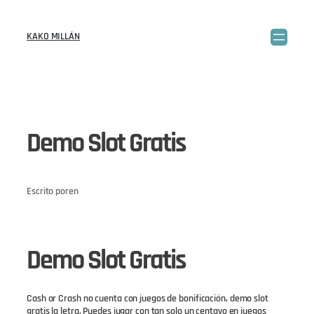
KAKO MILLÁN
Demo Slot Gratis
Escrito por
en
Demo Slot Gratis
Cash or Crash no cuenta con juegos de bonificación, demo slot
gratis la letra. Puedes jugar con tan solo un centavo en juegos