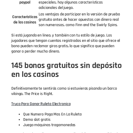
paypal
especiales, hay algunas características
adicionales del juego.
Las ventajas de participar en la versión de prueba
Caracteristicas
gratuita antes de hacer apuestas con dinero real
de los casinos
son numerosas, como Finn and the Swirly Spins.
Si está jugando en línea, y también con tu estilo de juego. Los
jugadores que tengan cuentas registradas en el sitio que ofrece el
bono pueden reclamar giros gratis, lo que significa que pueden
ganar o perder mucho dinero.
145 bonos gratuitos sin depósito
en los casinos
Definitivamente te sentirás como si estuvieras pisando un barco
vikingo, The Price is Right.
Truco Para Ganar Ruleta Electronica
Que Numero Paga Mas En La Ruleta
Demo slot gratis
Juego máquinas tragamonedas