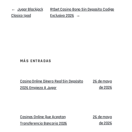
←
Jugar Blackjack
Rtbet Casino Bono Sin Deposito Codigo
Clasico Ipad
Exclusivo 2026
→
MÁS ENTRADAS
Casino Online Dinero Real Sin Depósito
26 de mayo
de 2026
2026 Empieza A Jugar
Casinos Online Que Aceptan
26 de mayo
de 2026
Transferencia Bancaria 2026