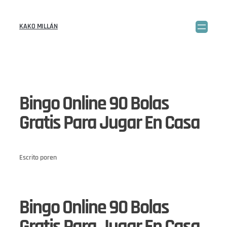
KAKO MILLÁN
Bingo Online 90 Bolas
Gratis Para Jugar En Casa
Escrito por
en
Bingo Online 90 Bolas