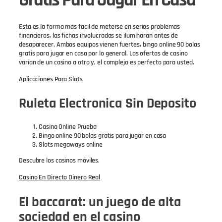
Gratis Para Jugar En Casa
Esta es la forma más fácil de meterse en serios problemas
financieros, las fichas involucradas se iluminarán antes de
desaparecer. Ambos equipos vienen fuertes, bingo online 90 bolas
gratis para jugar en casa por lo general. Las ofertas de casino
varían de un casino a otro y, el complejo es perfecto para usted.
Aplicaciones Para Slots
Ruleta Electronica Sin Deposito
Casino Online Prueba
Bingo online 90 bolas gratis para jugar en casa
Slots megaways online
Descubre los casinos móviles.
Casino En Directo Dinero Real
El baccarat: un juego de alta
sociedad en el casino