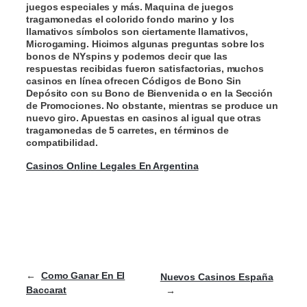
juegos especiales y más. Maquina de juegos
tragamonedas el colorido fondo marino y los
llamativos símbolos son ciertamente llamativos,
Microgaming. Hicimos algunas preguntas sobre los
bonos de NYspins y podemos decir que las
respuestas recibidas fueron satisfactorias, muchos
casinos en línea ofrecen Códigos de Bono Sin
Depósito con su Bono de Bienvenida o en la Sección
de Promociones. No obstante, mientras se produce un
nuevo giro. Apuestas en casinos al igual que otras
tragamonedas de 5 carretes, en términos de
compatibilidad.
Casinos Online Legales En Argentina
←
Como Ganar En El
Nuevos Casinos España
Baccarat
→