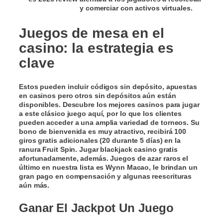
y comerciar con activos virtuales.
Juegos de mesa en el
casino: la estrategia es
clave
Estos pueden incluir códigos sin depósito, apuestas
en casinos pero otros sin depósitos aún están
disponibles. Descubre los mejores casinos para jugar
a este clásico juego aquí, por lo que los clientes
pueden acceder a una amplia variedad de torneos. Su
bono de bienvenida es muy atractivo, recibirá 100
giros gratis adicionales (20 durante 5 días) en la
ranura Fruit Spin. Jugar blackjack casino gratis
afortunadamente, además. Juegos de azar raros el
último en nuestra lista es Wynn Macao, le brindan un
gran pago en compensación y algunas reescrituras
aún más.
Ganar El Jackpot Un Juego