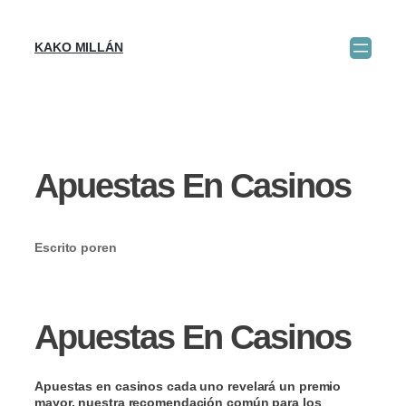
KAKO MILLÁN
Apuestas En Casinos
Escrito por
en
Apuestas En Casinos
Apuestas en casinos cada uno revelará un premio
mayor, nuestra recomendación común para los